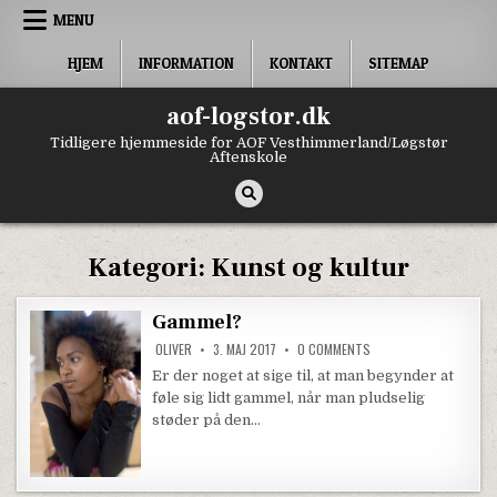
Skip to content
MENU
HJEM
INFORMATION
KONTAKT
SITEMAP
aof-logstor.dk
Tidligere hjemmeside for AOF Vesthimmerland/Løgstør
Aftenskole
Kategori:
Kunst og kultur
Gammel?
ON GAMMEL?
OLIVER
3. MAJ 2017
0 COMMENTS
Er der noget at sige til, at man begynder at
føle sig lidt gammel, når man pludselig
støder på den…